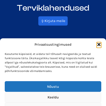
Terviklahendused
Kirjuta meile
Privaatsustingimused
Kasutame küpsiseid, et aidata teil tõhusalt navigeerida ja teatud
funktsioone täita. Üksikasjalikku teavet kõigi küpsiste kohta leiate
info@soleron.ee
Soleron Energy OÜ
allpool iga nõusolekukategooria alt. Küpsised, mis on liigitatud kui
"Vajalikud", salvestatakse teie brauserisse, kuna need on olulised saidi
põhifunktsioonide võimaldamiseks.
Nõustu
Keeldu