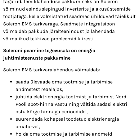
tagatud. Terviklahenduse pakkumiseks on Soleron
sõlminud esinduslepingud inverterite ja akusüsteemide
tootjatega, kelle valmistatud seadmed ühilduvad täielikult
Soleron EMS tarkvaraga. Seadmete integratsioon
võimaldab pakkuda järelteenindust ja lahendada
võimalikud tekkivad probleemid kiiresti.
Soleroni peamine tegevusala on energia
juhtimisteenuste pakkumine
Soleron EMS tarkvaralahendus võimaldab:
saada ülevaade oma tootmise ja tarbimise
andmetest reaalajas,
juhtida elektrienergia tootmist ja tarbimist Nord
Pooli spot-hinna vastu ning vältida sedasi elektri
ostu kõrge hinnaga perioodidel,
suurendada kohapeal toodetud elektrienergia
omatarvet,
hoida oma tootmise ja tarbimise andmeid