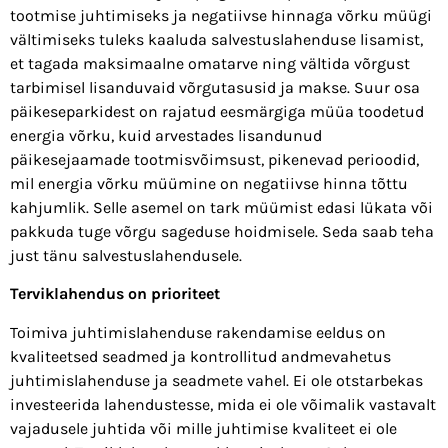
tootmise juhtimiseks ja negatiivse hinnaga võrku müügi
vältimiseks tuleks kaaluda salvestuslahenduse lisamist,
et tagada maksimaalne omatarve ning vältida võrgust
tarbimisel lisanduvaid võrgutasusid ja makse. Suur osa
päikeseparkidest on rajatud eesmärgiga müüa toodetud
energia võrku, kuid arvestades lisandunud
päikesejaamade tootmisvõimsust, pikenevad perioodid,
mil energia võrku müümine on negatiivse hinna tõttu
kahjumlik. Selle asemel on tark müümist edasi lükata või
pakkuda tuge võrgu sageduse hoidmisele. Seda saab teha
just tänu salvestuslahendusele.
Terviklahendus on prioriteet
Toimiva juhtimislahenduse rakendamise eeldus on
kvaliteetsed seadmed ja kontrollitud andmevahetus
juhtimislahenduse ja seadmete vahel. Ei ole otstarbekas
investeerida lahendustesse, mida ei ole võimalik vastavalt
vajadusele juhtida või mille juhtimise kvaliteet ei ole