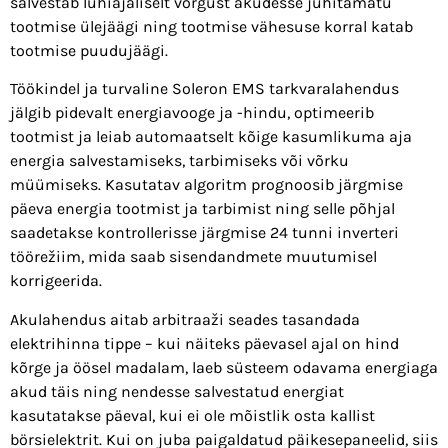
salvestab lühiajaliselt võrgust akudesse juhitamatu
tootmise ülejäägi ning tootmise vähesuse korral katab
tootmise puudujäägi.
Töökindel ja turvaline Soleron EMS tarkvaralahendus
jälgib pidevalt energiavooge ja -hindu, optimeerib
tootmist ja leiab automaatselt kõige kasumlikuma aja
energia salvestamiseks, tarbimiseks või võrku
müümiseks. Kasutatav algoritm prognoosib järgmise
päeva energia tootmist ja tarbimist ning selle põhjal
saadetakse kontrollerisse järgmise 24 tunni inverteri
töörežiim, mida saab sisendandmete muutumisel
korrigeerida.
Akulahendus aitab arbitraaži seades tasandada
elektrihinna tippe – kui näiteks päevasel ajal on hind
kõrge ja öösel madalam, laeb süsteem odavama energiaga
akud täis ning nendesse salvestatud energiat
kasutatakse päeval, kui ei ole mõistlik osta kallist
börsielektrit. Kui on juba paigaldatud päikesepaneelid, siis