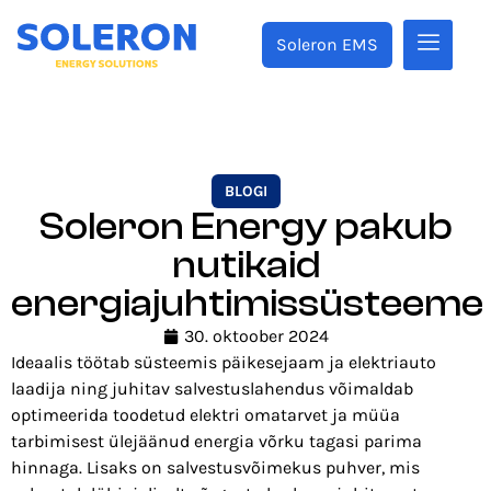
Soleron EMS
BLOGI
Soleron Energy pakub
nutikaid
energiajuhtimissüsteeme
30. oktoober 2024
Ideaalis töötab süsteemis päikesejaam ja elektriauto
laadija ning juhitav salvestuslahendus võimaldab
optimeerida toodetud elektri omatarvet ja müüa
tarbimisest ülejäänud energia võrku tagasi parima
hinnaga. Lisaks on salvestusvõimekus puhver, mis