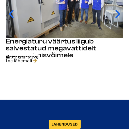
Energiaturu väärtus liigub
salvestatud megavattidelt
reageerimisvõimele
25. mai 2026
Loe lähemalt
LAHENDUSED