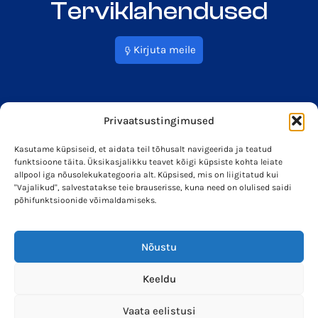
Terviklahendused
Kirjuta meile
Privaatsustingimused
Kasutame küpsiseid, et aidata teil tõhusalt navigeerida ja teatud
funktsioone täita. Üksikasjalikku teavet kõigi küpsiste kohta leiate
info@soleron.ee
Soleron Energy OÜ
allpool iga nõusolekukategooria alt. Küpsised, mis on liigitatud kui
"Vajalikud", salvestatakse teie brauserisse, kuna need on olulised saidi
põhifunktsioonide võimaldamiseks.
Nõustu
Keeldu
Vaata eelistusi