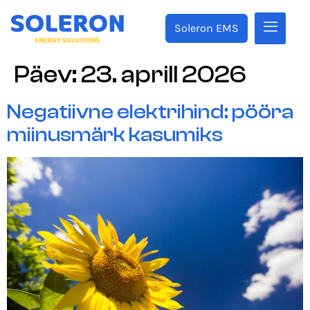
Soleron EMS
Päev:
23. aprill 2026
Negatiivne elektrihind: pööra
miinusmärk kasumiks