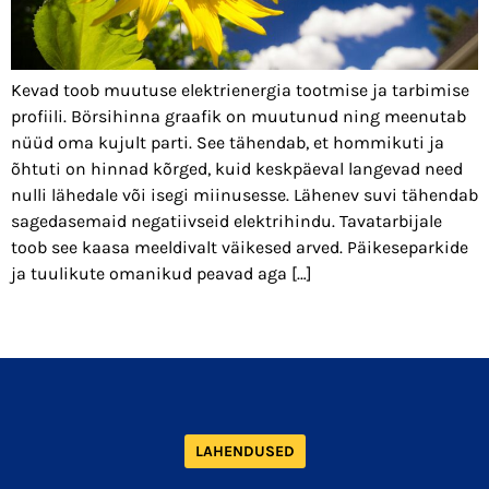
Kevad toob muutuse elektrienergia tootmise ja tarbimise
profiili. Börsihinna graafik on muutunud ning meenutab
nüüd oma kujult parti. See tähendab, et hommikuti ja
õhtuti on hinnad kõrged, kuid keskpäeval langevad need
nulli lähedale või isegi miinusesse. Lähenev suvi tähendab
sagedasemaid negatiivseid elektrihindu. Tavatarbijale
toob see kaasa meeldivalt väikesed arved. Päikeseparkide
ja tuulikute omanikud peavad aga […]
LAHENDUSED