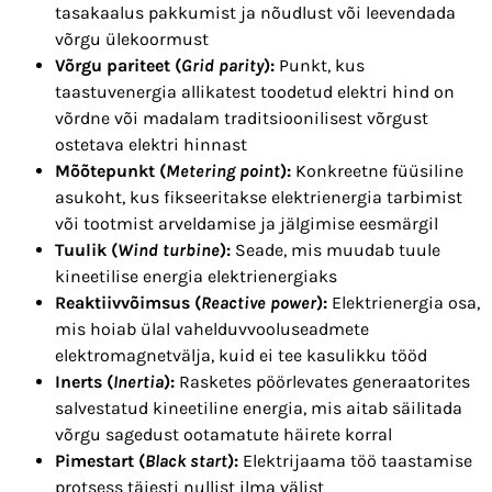
tasakaalus pakkumist ja nõudlust või leevendada
võrgu ülekoormust
Võrgu pariteet (
Grid parity
):
Punkt, kus
taastuvenergia allikatest toodetud elektri hind on
võrdne või madalam traditsioonilisest võrgust
ostetava elektri hinnast
Mõõtepunkt (
Metering point
):
Konkreetne füüsiline
asukoht, kus fikseeritakse elektrienergia tarbimist
või tootmist arveldamise ja jälgimise eesmärgil
Tuulik (
Wind turbine
):
Seade, mis muudab tuule
kineetilise energia elektrienergiaks
Reaktiivvõimsus (
Reactive power
):
Elektrienergia osa,
mis hoiab ülal vahelduvvooluseadmete
elektromagnetvälja, kuid ei tee kasulikku tööd
Inerts (
Inertia
):
Rasketes pöörlevates generaatorites
salvestatud kineetiline energia, mis aitab säilitada
võrgu sagedust ootamatute häirete korral
Pimestart (
Black start
):
Elektrijaama töö taastamise
protsess täiesti nullist ilma välist