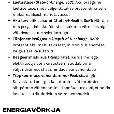
Laetustase (
State-of-Charge, SoC
):
Aku praegune
laetuse tase, mida väljendatakse protsendina selle
maksimaalsest mahutavusest
Aku tervislik seisund (
State-of-Health, SoH
):
Näitaja,
mis peegeldab aku üldist seisukorda võrreldes algse
või ideaalse uue seisukorraga
Tühjenemissügavus (
Depth-of-Discharge, DoD
):
Protsent aku mahutavusest, mis on tühjenemise
käigus ära kasutatud
Reageerimiskiirus (
Ramp rate
):
Kiirus, millega
elektritootja või akusüsteem suudab oma
väljundvõimsust suurendada või vähendada
Tippkoormuse vähendamine (
Peak shaving
):
Salvestatud energia kasutamine või tarbimise
sihipärane vähendamine tippnõudluse ajal, et hoida
kokku elektrikuludelt ja võimsustasudelt
ENERGIAVÕRK JA