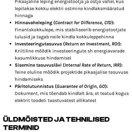
Pikaajaline leping energiatootja ja ostja vahel, kus
lepitakse kokku elektri ostmine kindlaksmääratud
hinnaga
Hinnavaheleping (
Contract for Difference, CfD
):
Finantskokkulepe, mis stabiliseerib energiatootjate
tulusid ja tagab neile kindla kokkuleppehinna
Investeeringutasuvus (
Return on Investment, ROI
):
Kriitiline mõõdik investeeringute sh energiavarade
kasumlikkuse hindamisel
Sisemine tasuvuslävi (
Internal Rate of Return, IRR
):
Teine oluline mõõdik projektide pikaajalise tasuvuse
hindamiseks
Päritolutunnistus (
Guarantee of Origin, GO
):
Dokument, mis tõendab kindlalt ära, et teatud kogus
elektrit toodeti taastuvatest allikatest
ÜLDMÕISTED JA TEHNILISED
TERMINID