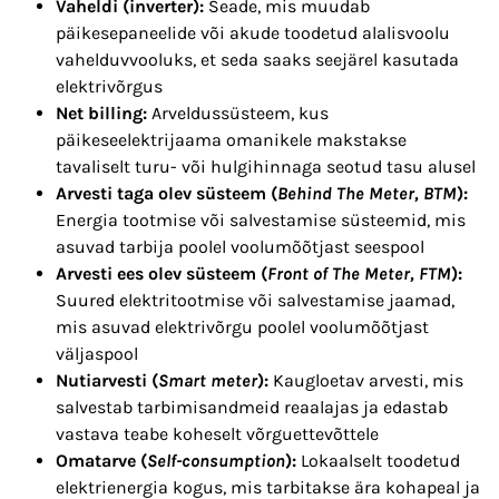
Vaheldi (inverter):
Seade, mis muudab
päikesepaneelide või akude toodetud alalisvoolu
vahelduvvooluks, et seda saaks seejärel kasutada
elektrivõrgus
Net billing:
Arveldussüsteem, kus
päikeseelektrijaama omanikele makstakse
tavaliselt turu- või hulgihinnaga seotud tasu alusel
Arvesti taga olev süsteem (
Behind The Meter, BTM
):
Energia tootmise või salvestamise süsteemid, mis
asuvad tarbija poolel voolumõõtjast seespool
Arvesti ees olev süsteem (
Front of The Meter, FTM
):
Suured elektritootmise või salvestamise jaamad,
mis asuvad elektrivõrgu poolel voolumõõtjast
väljaspool
Nutiarvesti (
Smart meter
):
Kaugloetav arvesti, mis
salvestab tarbimisandmeid reaalajas ja edastab
vastava teabe koheselt võrguettevõttele
Omatarve (
Self-consumption
):
Lokaalselt toodetud
elektrienergia kogus, mis tarbitakse ära kohapeal ja