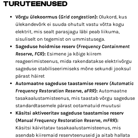
TURUTEENUSED
Võrgu ülekoormus (
Grid congestion
):
Olukord, kus
ülekandevõrk ei suuda ohutult vastu võtta kogu
elektrit, mis sealt parasjagu läbi peab liikuma,
sisuliselt on tegemist on ummistusega.
Sageduse hoidmise reserv (
Frequency Containment
Reserve, FCR
):
Esimene ja kõige kiirem
reageerimisteenus, mida rakendatakse elektrivõrgu
sageduse stabiliseerimiseks mõne sekundi jooksul
pärast häiret
Automaatne sageduse taastamise reserv
(Automatic
Frequency Restoration Reserve, aFRR
):
Automaatne
tasakaalustamisteenus, mis taastab võrgu sageduse
standardtasemele pärast ootamatuid muutusi
Käsitsi aktiveeritav sageduse taastamise reserv
(
Manual Frequency Restoration Reserve, mFRR
):
Käsitsi käivitatav tasakaalustamisteenus, mis
asendab kiiremaid reservteenuseid ja aitab hallata