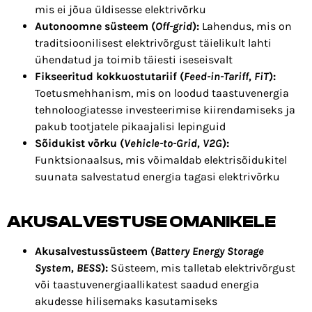
mis ei jõua üldisesse elektrivõrku
Autonoomne süsteem (
Off-grid
):
Lahendus, mis on
traditsioonilisest elektrivõrgust täielikult lahti
ühendatud ja toimib täiesti iseseisvalt
Fikseeritud kokkuostutariif (
Feed-in-Tariff, FiT
):
Toetusmehhanism, mis on loodud taastuvenergia
tehnoloogiatesse investeerimise kiirendamiseks ja
pakub tootjatele pikaajalisi lepinguid
Sõidukist võrku (
Vehicle-to-Grid, V2G
):
Funktsionaalsus, mis võimaldab elektrisõidukitel
suunata salvestatud energia tagasi elektrivõrku
AKUSALVESTUSE OMANIKELE
Akusalvestussüsteem (
Battery Energy Storage
System, BESS
):
Süsteem, mis talletab elektrivõrgust
või taastuvenergiaallikatest saadud energia
akudesse hilisemaks kasutamiseks