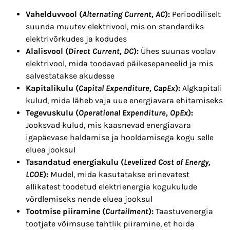
Vahelduvvool (
Alternating Current, AC
):
Perioodiliselt
suunda muutev elektrivool, mis on standardiks
elektrivõrkudes ja kodudes
Alalisvool (
Direct Current, DC
):
Ühes suunas voolav
elektrivool, mida toodavad päikesepaneelid ja mis
salvestatakse akudesse
Kapitalikulu (
Capital Expenditure, CapEx
):
Algkapitali
kulud, mida läheb vaja uue energiavara ehitamiseks
Tegevuskulu (
Operational Expenditure, OpEx
):
Jooksvad kulud, mis kaasnevad energiavara
igapäevase haldamise ja hooldamisega kogu selle
eluea jooksul
Tasandatud energiakulu (
Levelized Cost of Energy,
LCOE
):
Mudel, mida kasutatakse erinevatest
allikatest toodetud elektrienergia kogukulude
võrdlemiseks nende eluea jooksul
Tootmise piiramine (
Curtailment
):
Taastuvenergia
tootjate võimsuse tahtlik piiramine, et hoida