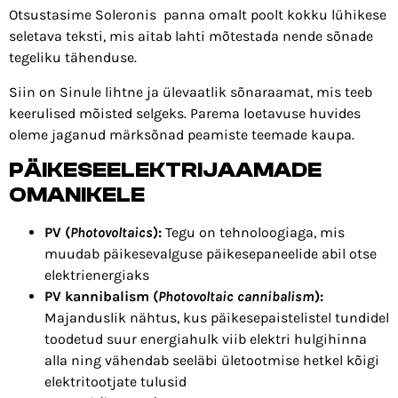
Otsustasime Soleronis panna omalt poolt kokku lühikese
seletava teksti, mis aitab lahti mõtestada nende sõnade
tegeliku tähenduse.
Siin on Sinule lihtne ja ülevaatlik sõnaraamat, mis teeb
keerulised mõisted selgeks. Parema loetavuse huvides
oleme jaganud märksõnad peamiste teemade kaupa.
PÄIKESEELEKTRIJAAMADE
OMANIKELE
PV (
Photovoltaics
):
Tegu on tehnoloogiaga, mis
muudab päikesevalguse päikesepaneelide abil otse
elektrienergiaks
PV kannibalism (
Photovoltaic cannibalism
):
Majanduslik nähtus, kus päikesepaistelistel tundidel
toodetud suur energiahulk viib elektri hulgihinna
alla ning vähendab seeläbi ületootmise hetkel kõigi
elektritootjate tulusid