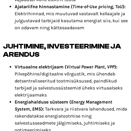
Ajatariifne hinnastamine (
Time-of-Use pricing, ToU
):
Elektrihinnad, mis muutuvad vastavalt kellaajale ja
julgustavad tarbijaid kasutama energiat siis, kui see
on odavam ning kättesaadavam
JUHTIMINE, INVESTEERIMINE JA
ARENDUS
Virtuaalne elektrijaam (
Virtual Power Plant, VPP
):
Pilvepõhine/digitaalne võrgustik, mis ühendab
detsentraliseeritud tootmisüksused, paindlikud
tarbijad ja salvestussüsteemid üheks virtuaalseks
elektrijaamaks
Energiahalduse süsteem (
Energy Management
System, EMS
):
Tarkvara ja riistvara lahendused, mida
rakendatakse energiatootmise ning
salvestusseadmete jälgimiseks, juhtimiseks ja
optimeerimiseks