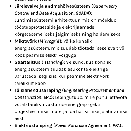
Järelevalve ja andmehõivesüsteem (
Supervisory
Control and Data Acquisition, SCADA
):
Juhtimissüsteemi arhitektuur, mis on mõeldud
tööstusprotsesside ja elektrijaamade
kõrgetasemeliseks jälgimiseks ning haldamiseks
Mikrovõrk (
Microgrid
):
Väike kohalik
energiasüsteem, mis suudab töötada iseseisvalt või
koos peamise elektrivõrguga
Saartalitlus (
Islanding
):
Seisund, kus kohalik
energiasüsteem suudab asukohta elektriga
varustada isegi siis, kui peamine elektrivõrk
täielikult kaob
Täislahenduse leping (
Engineering Procurement and
Construction, EPC
):
Lepingutüüp, mille puhul ettevõte
võtab täieliku vastutuse energiaprojekti
projekteerimise, materjalide hankimise ja ehitamise
eest
Elektriostuleping (
Power Purchase Agreement, PPA
):