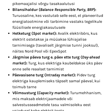
pikemaajalisi võrgu tasakaalutusi
Bilansihaldur (
Balance Responsible Party, BRP
):
Turuosaline, kes vastutab selle eest, et planeeritud
energiatootmine või tarbimine vastaks tegelikule
füüsilisele energiakasutusele
Hetketurg (
Spot market
):
Avalik elektribörs, kus
elektrit ostetakse ja müüakse lühiajalise
tarnimisega (tavaliselt järgmise tunni jooksul),
näites Nord Pool või EpexSpot
Järgmise päeva turg e. päev ette turg (
Day-ahead
market
):
Turg, kus elektriga kaubeldakse üks päev
enne selle reaalset tarnimist
Päevasisene turg (
Intraday market
):
Pidev turg
elektriga kauplemiseks täpselt samal päeval, kui
toimub tarne
Võimsusturg (
Capacity market
):
Turumehhanism,
mis maksab elektrijaamadele või
salvestusseadmetele tasu valmisoleku eest
vajadusel kohe elektrit toota