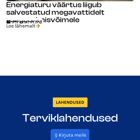
Energiaturu väärtus liigub
salvestatud megavattidelt
reageerimisvõimele
25. mai 2026
Loe lähemalt
LAHENDUSED
Terviklahendused
Kirjuta meile