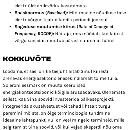
elektriülekandevõrku kasutamata
Baaskoormus (
Baseload
):
Minimaalne nõudluse tase
elektrivõrgus teatud kindla perioodi jooksul
Sageduse muutumise kiirus (
Rate of Change of
Frequency, ROCOF
):
Näitaja, mis mõõdab, kui kiiresti
võrgu sagedus muutub pärast suuremat häiret
KOKKUVÕTE
Loodame, et see lühike teejuht aitab Sinul kiiresti
arenevas energiasektoris enesekindlamalt toime tulla.
Soleroni eesmärk on muuta keerulised
energiakontseptsioonid kõigile arusaadavaks. Olenemata
sellest, kas Sina soovid investeerida päikeseprojekti,
integreerida akusalvestust või tahad lihtsalt turgu
paremini mõista, on õige terminoloogia tundmine
ideaalne lähtepunkt. Kui on veel mingeid termineid, mille
selgitamist Sina soovid, või kui vajad eksperdi nõu oma