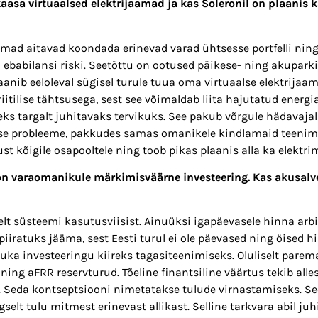
kaasa virtuaalsed elektrijaamad ja kas Soleronil on plaanis
aamad aitavad koondada erinevad varad ühtsesse portfelli nin
ebabilansi riski. Seetõttu on ootused päikese- ning akuparkid
anib eeloleval sügisel turule tuua oma virtuaalse elektrijaa
iitilise tähtsusega, sest see võimaldab liita hajutatud energ
eks targalt juhitavaks tervikuks. See pakub võrgule hädavajal
e probleeme, pakkudes samas omanikele kindlamaid teenimi
st kõigile osapooltele ning toob pikas plaanis alla ka elektri
on varaomanikule märkimisväärne investeering. Kas akusalv
elt süsteemi kasutusviisist. Ainuüksi igapäevasele hinna arbi
piiratuks jääma, sest Eesti turul ei ole päevased ning öised h
uka investeeringu kiireks tagasiteenimiseks. Oluliselt pare
ng aFRR reservturud. Tõeline finantsiline väärtus tekib alles 
. Seda kontseptsiooni nimetatakse tulude virnastamiseks. Se
elt tulu mitmest erinevast allikast. Selline tarkvara abil ju