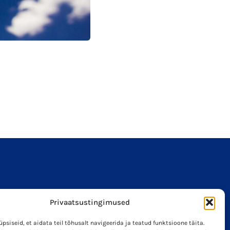
Miks fi
7. aprill 
Loe lähemal
d
Privaatsustingimused
siseid, et aidata teil tõhusalt navigeerida ja teatud funktsioone täita.