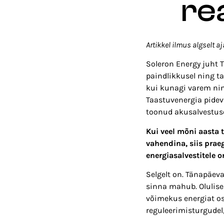
re
Artikkel ilmus algselt aj
Soleron Energy juht 
paindlikkusel ning t
kui kunagi varem ni
Taastuvenergia pidev
toonud akusalvestuse 
Kui veel mõni aasta 
vahendina, siis prae
energiasalvestitele o
Selgelt on. Tänapäev
sinna mahub. Olulis
võimekus energiat os
reguleerimisturgudel