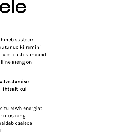
ele
põhineb süsteemi
muutunud kiiremini
a veel aastakümneid.
iline areng on
 salvestamise
lihtsalt kui
 mitu MWh energiat
kiirus ning
maldab osaleda
t.