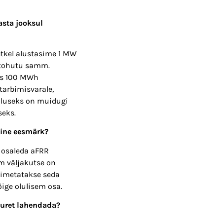
asta jooksul
etkel alustasime 1 MW
 tohutu samm.
es 100 MWh
tarbimisvarale,
aluseks on muidugi
seks.
iline eesmärk?
 osaleda aFRR
m väljakutse on
nimetatakse seda
ige olulisem osa.
muret lahendada?