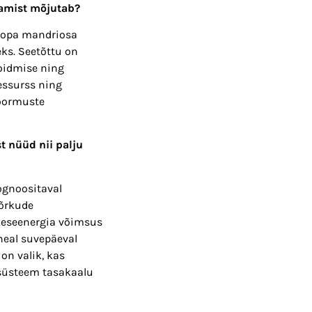
utamist mõjutab?
roopa mandriosa
ks. Seetõttu on
hoidmise ning
essurss ning
koormuste
t nüüd nii palju
ognoositaval
võrkude
ikeseenergia võimsus
heal suvepäeval
on valik, kas
isüsteem tasakaalu