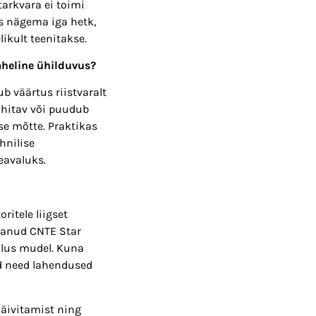
tarkvara ei toimi
as nägema iga hetk,
likult teenitakse.
aheline ühilduvus?
b väärtus riistvaralt
juhitav või puudub
se mõtte. Praktikas
hnilise
eavaluks.
ritele liigset
ldanud CNTE Star
lus mudel. Kuna
d need lahendused
käivitamist ning