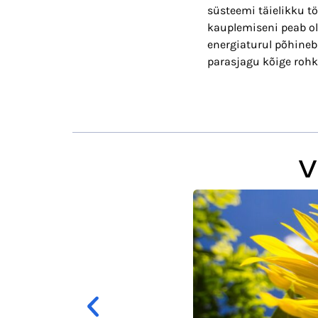
süsteemi täielikku tö
kauplemiseni peab ol
energiaturul põhineb
parasjagu kõige rohk
V