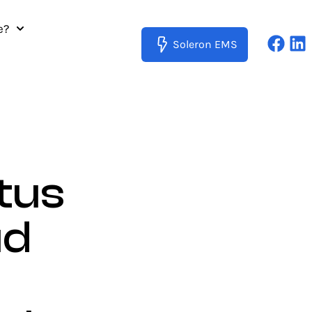
e?
Soleron EMS
tus
ud