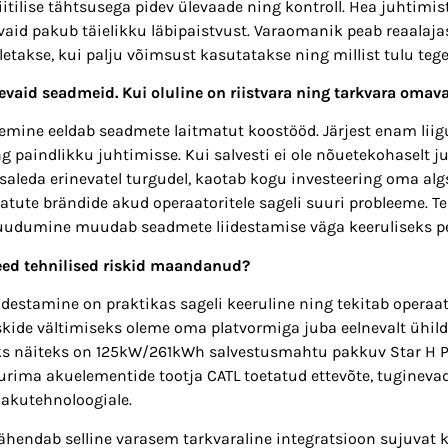
tilise tähtsusega pidev ülevaade ning kontroll. Hea juhtimis
vaid pakub täielikku läbipaistvust. Varaomanik peab reaalaj
aletakse, kui palju võimsust kasutatakse ning millist tulu tege
evaid seadmeid. Kui oluline on riistvara ning tarkvara omav
emine eeldab seadmete laitmatut koostööd. Järjest enam liigu
g paindlikku juhtimisse. Kui salvesti ei ole nõuetekohaselt 
saleda erinevatel turgudel, kaotab kogu investeering oma alg
tute brändide akud operaatoritele sageli suuri probleeme. Te
udumine muudab seadmete liidestamise väga keeruliseks p
eed tehnilised riskid maandanud?
estamine on praktikas sageli keeruline ning tekitab operaato
riskide vältimiseks oleme oma platvormiga juba eelnevalt ühi
ks näiteks on 125kW/261kWh salvestusmahtu pakkuv Star H P
rima akuelementide tootja CATL toetatud ettevõte, tugineva
akutehnoloogiale.
hendab selline varasem tarkvaraline integratsioon sujuvat 