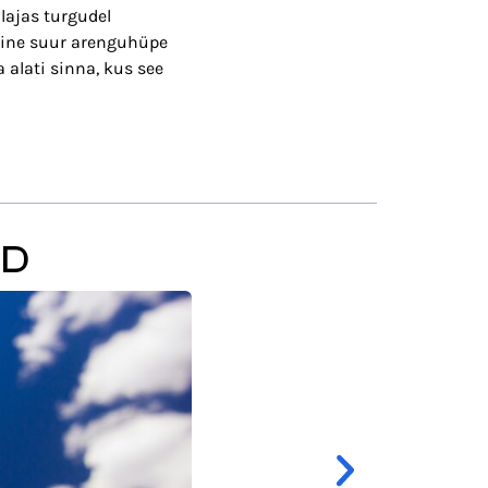
lajas turgudel
mine suur arenguhüpe
alati sinna, kus see
ED