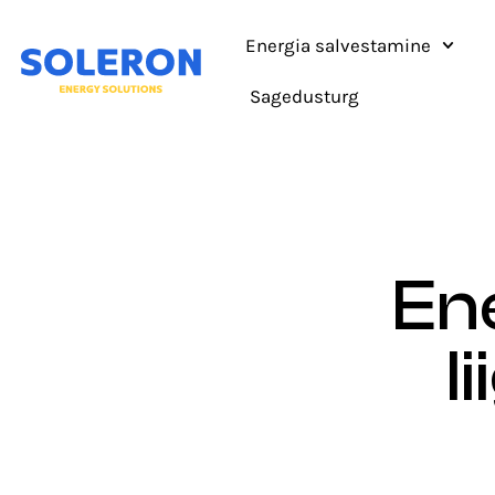
Energia salvestamine
Sagedusturg
En
l