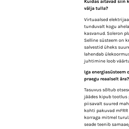
Kuidas aitavad siin 
välja tulla?
Virtuaalsed elektrij
tunduvalt kogu ahela 
kasvanud. Soleron pla
Selline süsteem on kr
salvestid üheks suur
lahendab ülekoormus
juhtimine loob väärtu
Iga energiasüsteem 
praegu reaalselt ära?
Tasuvus sõltub otses
jäädes kipub tootlus 
piisavalt suured mah
kohti pakuvad mFRR ni
korraga mitmel turul
seade teenib samaaegs