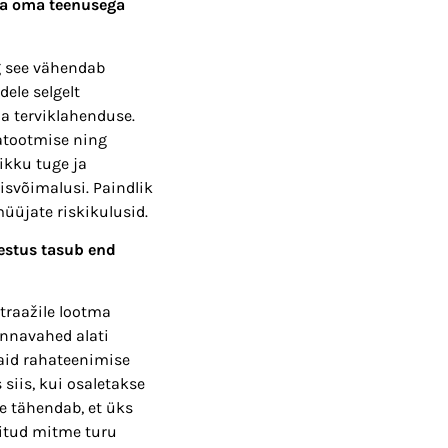
 ka oma teenusega
g see vähendab
ele selgelt
ma terviklahenduse.
iatootmise ning
ikku tuge ja
svõimalusi. Paindlik
müüjate riskikulusid.
estus tasub end
traažile lootma
innavahed alati
maid rahateenimise
siis, kui osaletakse
e tähendab, et üks
hitud mitme turu