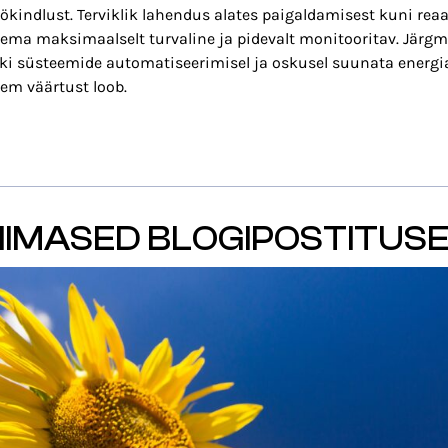
ökindlust. Terviklik lahendus alates paigaldamisest kuni reaa
ema maksimaalselt turvaline ja pidevalt monitooritav. Järg
ki süsteemide automatiseerimisel ja oskusel suunata energia 
em väärtust loob.
IIMASED BLOGIPOSTITUS