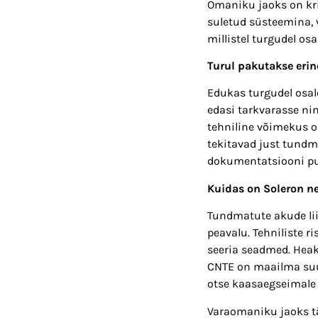
Omaniku jaoks on krii
suletud süsteemina, 
millistel turgudel os
Turul pakutakse erin
Edukas turgudel osal
edasi tarkvarasse nin
tehniline võimekus o
tekitavad just tundma
dokumentatsiooni pu
Kuidas on Soleron n
Tundmatute akude liid
peavalu. Tehniliste 
seeria seadmed. Hea
CNTE on maailma suu
otse kaasaegseimale 
Varaomaniku jaoks tä