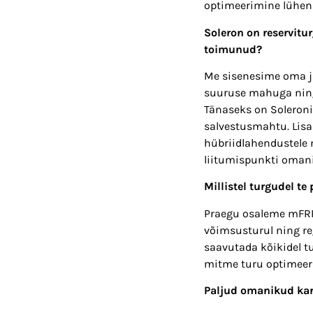
optimeerimine lühen
Soleron on reservitu
toimunud?
Me sisenesime oma ju
suuruse mahuga ning
Tänaseks on Soleron
salvestusmahtu. Lisa
hübriidlahendustele 
liitumispunkti omani
Millistel turgudel te
Praegu osaleme mFRR
võimsusturul ning re
saavutada kõikidel 
mitme turu optimeeri
Paljud omanikud kar