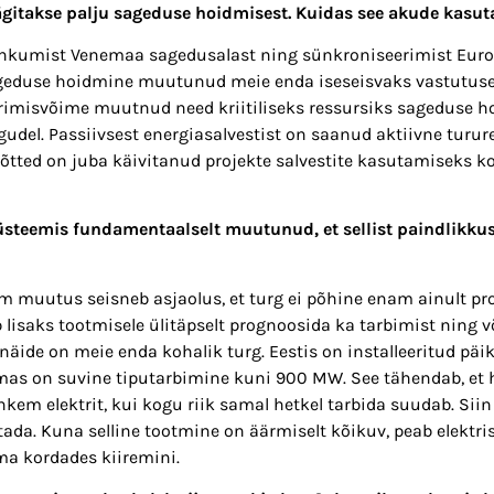
räägitakse palju sageduse hoidmisest. Kuidas see akude kas
 lahkumist Venemaa sagedusalast ning sünkroniseerimist Eu
ageduse hoidmine muutunud meie enda iseseisvaks vastutuse
erimisvõime muutnud need kriitiliseks ressursiks sageduse 
gudel. Passiivsest energiasalvestist on saanud aktiivne turur
õtted on juba käivitanud projekte salvestite kasutamiseks 
üsteemis fundamentaalselt muutunud, et sellist paindlikkus
 muutus seisneb asjaolus, et turg ei põhine enam ainult pr
 lisaks tootmisele ülitäpselt prognoosida ka tarbimist ning 
 näide on meie enda kohalik turg. Eestis on installeeritud pä
as on suvine tiputarbimine kuni 900 MW. See tähendab, et 
kem elektrit, kui kogu riik samal hetkel tarbida suudab. Siin 
stada. Kuna selline tootmine on äärmiselt kõikuv, peab elektr
a kordades kiiremini.