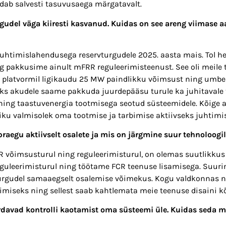
dab salvesti tasuvusaega märgatavalt.
rgudel väga kiiresti kasvanud. Kuidas on see areng viimase a
htimislahendusega reservturgudele 2025. aasta mais. Tol h
 pakkusime ainult mFRR reguleerimisteenust. See oli meile
i platvormil ligikaudu 25 MW paindlikku võimsust ning umb
ks akudele saame pakkuda juurdepääsu turule ka juhitavale 
ning taastuvenergia tootmisega seotud süsteemidele. Kõige 
ku valmisolek oma tootmise ja tarbimise aktiivseks juhtimi
 praegu aktiivselt osalete ja mis on järgmine suur tehnoloog
 võimsusturul ning reguleerimisturul, on olemas suutlikkus
guleerimisturul ning töötame FCR teenuse lisamisega. Suuri
turgudel samaaegselt osalemise võimekus. Kogu valdkonnas 
miseks ning sellest saab kahtlemata meie teenuse disaini kõ
davad kontrolli kaotamist oma süsteemi üle. Kuidas seda 