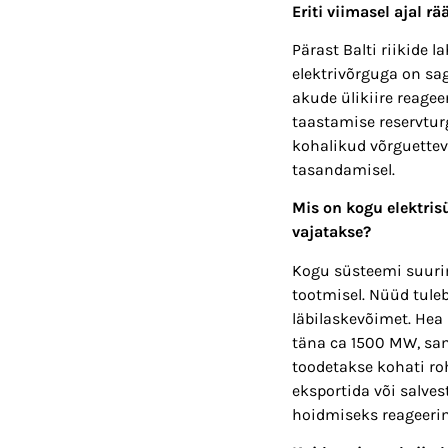
Eriti viimasel ajal 
Pärast Balti riikide
elektrivõrguga on s
akude ülikiire reage
taastamise reservtur
kohalikud võrguettev
tasandamisel.
Mis on kogu elektris
vajatakse?
Kogu süsteemi suurim
tootmisel. Nüüd tuleb
läbilaskevõimet. Hea
täna ca 1500 MW, sam
toodetakse kohati roh
eksportida või salve
hoidmiseks reageerim