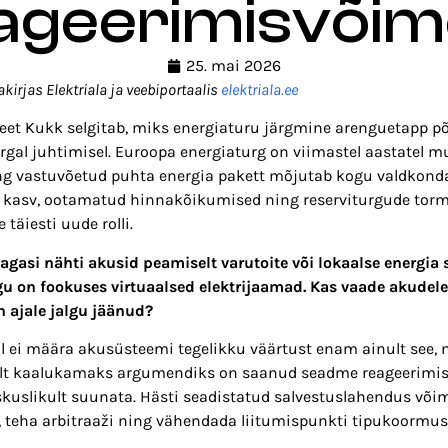
ageerimisvõim
25. mai 2026
akirjas Elektriala ja veebiportaalis
elektriala.ee
Teet Kukk selgitab, miks energiaturu järgmine arenguetapp 
argal juhtimisel. Euroopa energiaturg on viimastel aastatel 
ng vastuvõetud puhta energia pakett mõjutab kogu valdkond
 kasv, ootamatud hinnakõikumised ning reserviturgude torm
täiesti uude rolli.
tagasi nähti akusid peamiselt varutoite või lokaalse energia
gu on fookuses virtuaalsed elektrijaamad. Kas vaade akudele 
n ajale jalgu jäänud?
al ei määra akusüsteemi tegelikku väärtust enam ainult see,
elt kaalukamaks argumendiks on saanud seadme reageerimis
kuslikult suunata. Hästi seadistatud salvestuslahendus või
, teha arbitraaži ning vähendada liitumispunkti tipukoormus