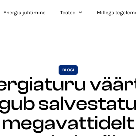
Energia juhtimine
Tooted
Millega tegelem
BLOGI
ergiaturu väär
iigub salvestat
megavattidelt