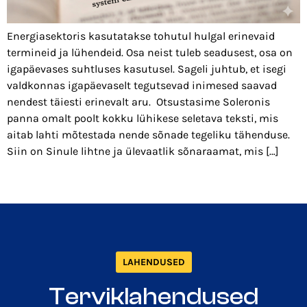
Energiasektoris kasutatakse tohutul hulgal erinevaid
termineid ja lühendeid. Osa neist tuleb seadusest, osa on
igapäevases suhtluses kasutusel. Sageli juhtub, et isegi
valdkonnas igapäevaselt tegutsevad inimesed saavad
nendest täiesti erinevalt aru. Otsustasime Soleronis
panna omalt poolt kokku lühikese seletava teksti, mis
aitab lahti mõtestada nende sõnade tegeliku tähenduse.
Siin on Sinule lihtne ja ülevaatlik sõnaraamat, mis […]
LAHENDUSED
Terviklahendused