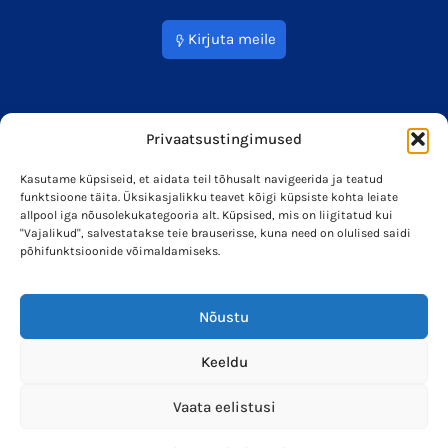
Kirjuta meile
Privaatsustingimused
Kasutame küpsiseid, et aidata teil tõhusalt navigeerida ja teatud
funktsioone täita. Üksikasjalikku teavet kõigi küpsiste kohta leiate
info@soleron.ee
Soleron Energy OÜ
allpool iga nõusolekukategooria alt. Küpsised, mis on liigitatud kui
"Vajalikud", salvestatakse teie brauserisse, kuna need on olulised saidi
põhifunktsioonide võimaldamiseks.
Nõustu
Keeldu
Vaata eelistusi