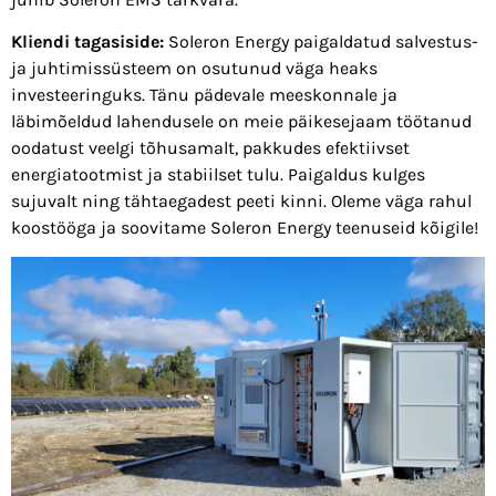
Kliendi tagasiside:
Soleron Energy paigaldatud salvestus-
ja juhtimissüsteem on osutunud väga heaks
investeeringuks. Tänu pädevale meeskonnale ja
läbimõeldud lahendusele on meie päikesejaam töötanud
oodatust veelgi tõhusamalt, pakkudes efektiivset
energiatootmist ja stabiilset tulu. Paigaldus kulges
sujuvalt ning tähtaegadest peeti kinni. Oleme väga rahul
koostööga ja soovitame Soleron Energy teenuseid kõigile!