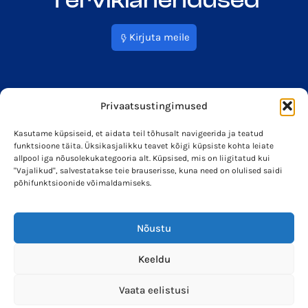
Terviklahendused
Kirjuta meile
Privaatsustingimused
Kasutame küpsiseid, et aidata teil tõhusalt navigeerida ja teatud
funktsioone täita. Üksikasjalikku teavet kõigi küpsiste kohta leiate
info@soleron.ee
Soleron Energy OÜ
allpool iga nõusolekukategooria alt. Küpsised, mis on liigitatud kui
"Vajalikud", salvestatakse teie brauserisse, kuna need on olulised saidi
põhifunktsioonide võimaldamiseks.
Nõustu
Keeldu
Vaata eelistusi