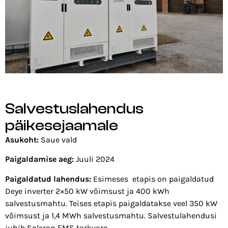
Salvestuslahendus
päikesejaamale
Asukoht:
Saue vald
Paigaldamise aeg:
Juuli 2024
Paigaldatud lahendus:
Esimeses etapis on paigaldatud
Deye inverter 2×50 kW võimsust ja 400 kWh
salvestusmahtu. Teises etapis paigaldatakse veel 350 kW
võimsust ja 1,4 MWh salvestusmahtu. Salvestulahendusi
juhib Soleron EMS tarkvara.