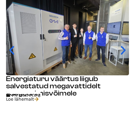
Energiaturu väärtus liigub
salvestatud megavattidelt
reageerimisvõimele
25. mai 2026
Loe lähemalt