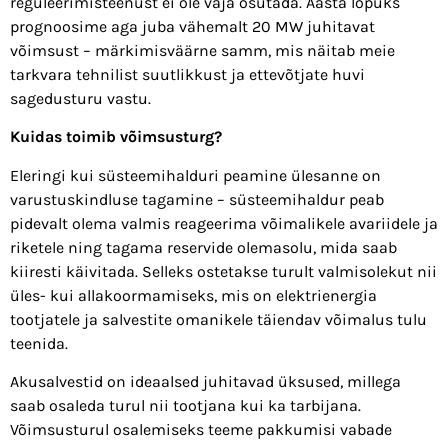
reguleerimisteenust ei ole vaja osutada. Aasta lõpuks
prognoosime aga juba vähemalt 20 MW juhitavat
võimsust – märkimisväärne samm, mis näitab meie
tarkvara tehnilist suutlikkust ja ettevõtjate huvi
sagedusturu vastu.
Kuidas toimib võimsusturg?
Eleringi kui süsteemihalduri peamine ülesanne on
varustuskindluse tagamine – süsteemihaldur peab
pidevalt olema valmis reageerima võimalikele avariidele ja
riketele ning tagama reservide olemasolu, mida saab
kiiresti käivitada. Selleks ostetakse turult valmisolekut nii
üles- kui allakoormamiseks, mis on elektrienergia
tootjatele ja salvestite omanikele täiendav võimalus tulu
teenida.
Akusalvestid on ideaalsed juhitavad üksused, millega
saab osaleda turul nii tootjana kui ka tarbijana.
Võimsusturul osalemiseks teeme pakkumisi vabade