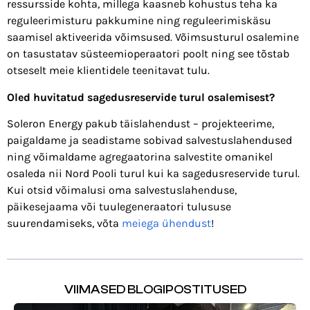
ressursside kohta, millega kaasneb kohustus teha ka
reguleerimisturu pakkumine ning reguleerimiskäsu
saamisel aktiveerida võimsused. Võimsusturul osalemine
on tasustatav süsteemioperaatori poolt ning see tõstab
otseselt meie klientidele teenitavat tulu.
Oled huvitatud sagedusreservide turul osalemisest?
Soleron Energy pakub täislahendust – projekteerime,
paigaldame ja seadistame sobivad salvestuslahendused
ning võimaldame agregaatorina salvestite omanikel
osaleda nii Nord Pooli turul kui ka sagedusreservide turul.
Kui otsid võimalusi oma salvestuslahenduse,
päikesejaama või tuulegeneraatori tulususe
suurendamiseks, võta
meiega ühendust
!
VIIMASED BLOGIPOSTITUSED