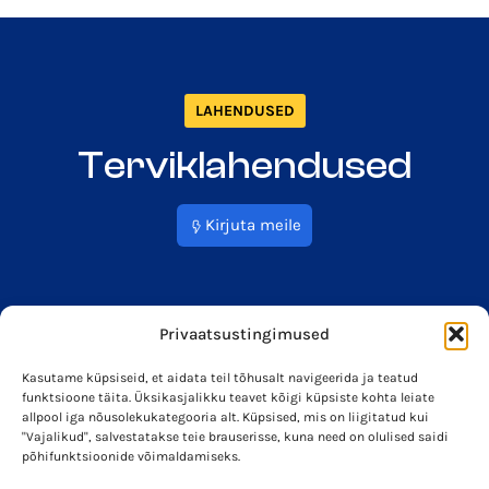
LAHENDUSED
Terviklahendused
Kirjuta meile
Privaatsustingimused
Kasutame küpsiseid, et aidata teil tõhusalt navigeerida ja teatud
funktsioone täita. Üksikasjalikku teavet kõigi küpsiste kohta leiate
info@soleron.ee
Soleron Energy OÜ
allpool iga nõusolekukategooria alt. Küpsised, mis on liigitatud kui
"Vajalikud", salvestatakse teie brauserisse, kuna need on olulised saidi
põhifunktsioonide võimaldamiseks.