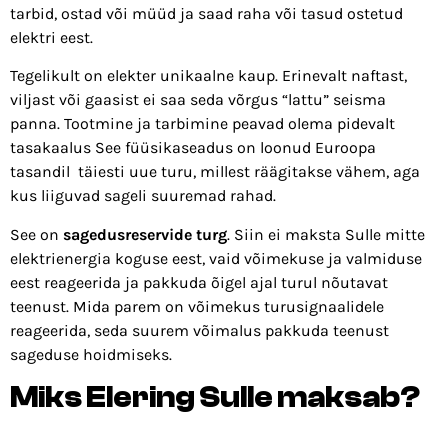
tarbid, ostad või müüd ja saad raha või tasud ostetud
elektri eest.
Tegelikult on elekter unikaalne kaup. Erinevalt naftast,
viljast või gaasist ei saa seda võrgus “lattu” seisma
panna. Tootmine ja tarbimine peavad olema pidevalt
tasakaalus See füüsikaseadus on loonud Euroopa
tasandil täiesti uue turu, millest räägitakse vähem, aga
kus liiguvad sageli suuremad rahad.
See on
sagedusreservide turg
. Siin ei maksta Sulle mitte
elektrienergia koguse eest, vaid võimekuse ja valmiduse
eest reageerida ja pakkuda õigel ajal turul nõutavat
teenust. Mida parem on võimekus turusignaalidele
reageerida, seda suurem võimalus pakkuda teenust
sageduse hoidmiseks.
Miks Elering Sulle maksab?