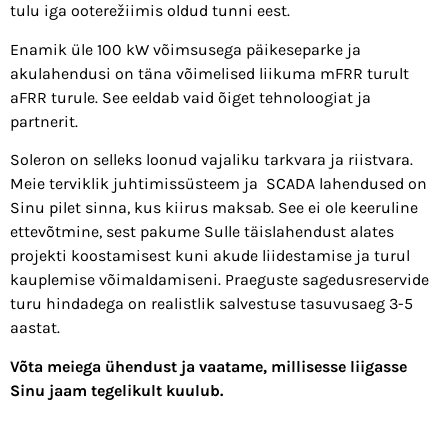
tulu iga ooterežiimis oldud tunni eest.
Enamik üle 100 kW võimsusega päikeseparke ja
akulahendusi on täna võimelised liikuma mFRR turult
aFRR turule. See eeldab vaid õiget tehnoloogiat ja
partnerit.
Soleron on selleks loonud vajaliku tarkvara ja riistvara.
Meie terviklik juhtimissüsteem ja SCADA lahendused on
Sinu pilet sinna, kus kiirus maksab. See ei ole keeruline
ettevõtmine, sest pakume Sulle täislahendust alates
projekti koostamisest kuni akude liidestamise ja turul
kauplemise võimaldamiseni. Praeguste sagedusreservide
turu hindadega on realistlik salvestuse tasuvusaeg 3-5
aastat.
Võta meiega ühendust ja vaatame, millisesse liigasse
Sinu jaam tegelikult kuulub.