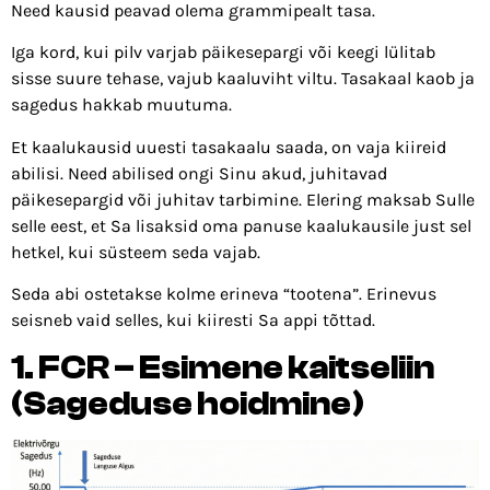
Need kausid peavad olema grammipealt tasa.
Iga kord, kui pilv varjab päikesepargi või keegi lülitab
sisse suure tehase, vajub kaaluviht viltu. Tasakaal kaob ja
sagedus hakkab muutuma.
Et kaalukausid uuesti tasakaalu saada, on vaja kiireid
abilisi. Need abilised ongi Sinu akud, juhitavad
päikesepargid või juhitav tarbimine. Elering maksab Sulle
selle eest, et Sa lisaksid oma panuse kaalukausile just sel
hetkel, kui süsteem seda vajab.
Seda abi ostetakse kolme erineva “tootena”. Erinevus
seisneb vaid selles, kui kiiresti Sa appi tõttad.
1. FCR – Esimene kaitseliin
(Sageduse hoidmine)