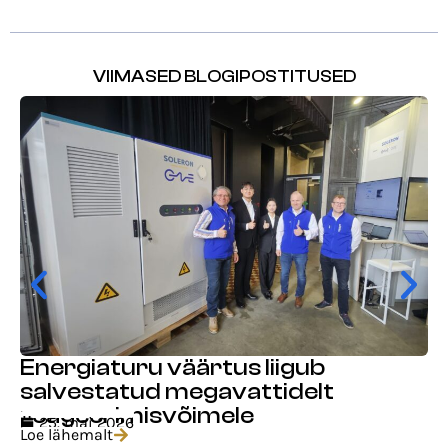
VIIMASED BLOGIPOSTITUSED
Energiaturu väärtus liigub
salvestatud megavattidelt
reageerimisvõimele
25. mai 2026
Loe lähemalt