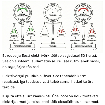
Euroopa ja Eesti elektrivõrk töötab sagedusel 50 hertsi.
See on süsteemi südametukse. Kui see rütm läheb sassi,
on tagajärjed tõsised.
Elektrivõrgul puudub puhver. See tähendab karmi
reaalsust. Iga toodetud vatt tuleb samal hetkel ka ära
tarbida.
Kujuta ette suurt kaaluvihti. Ühel pool on kõik töötavad
elektrijaamad ja teisel pool kõik sisselülitatud seadmed.