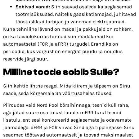
Sobivad varad:
Siin saavad osaleda ka aeglasemad
tootmisüksused, näiteks gaasikatlamajad, juhitavad
tööstuslikud tarbijad ja vanemad elektrijaamad.
Kuna tehniline lävend on madal ja pakkujaid on rohkem,
on ka tavaolukorras hinnad siin madalamad kui
automaatsetel (FCR ja aFRR) turgudel. Erandiks on
perioodid, kus võrgust on energiat puudu ja nõudlus
reservide järgi suur.
Milline toode sobib Sulle?
Siin kehtib lihtne reegel. Mida kiirem ja täpsem on Sinu
seade, seda kõrgemale Sa väärtusahelas tõused.
Piirdudes vaid Nord Pool börsihinnaga, teenid küll raha,
aga jätad suure osa tulust lauale. mFRR turul teenid
lisatulu, ent seal konkureerid aeglasemate ja odavamate
jaamadega. aFRR ja FCR viivad Sind aga tippliigasse. Sinu
seadmed töötavad automaatselt ja toovad maksimaalset