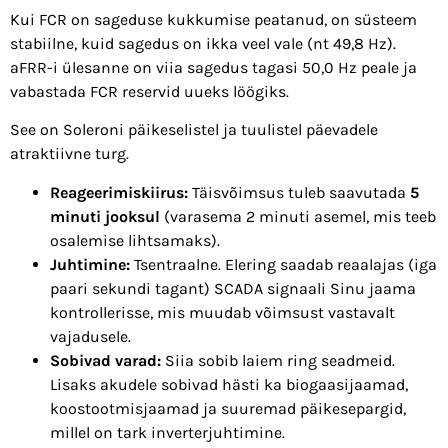
Kui FCR on sageduse kukkumise peatanud, on süsteem
stabiilne, kuid sagedus on ikka veel vale (nt 49,8 Hz).
aFRR-i ülesanne on viia sagedus tagasi 50,0 Hz peale ja
vabastada FCR reservid uueks löögiks.
See on Soleroni päikeselistel ja tuulistel päevadele
atraktiivne turg.
Reageerimiskiirus:
Täisvõimsus tuleb saavutada
5
minuti jooksul
(varasema 2 minuti asemel, mis teeb
osalemise lihtsamaks).
Juhtimine:
Tsentraalne. Elering saadab reaalajas (iga
paari sekundi tagant) SCADA signaali Sinu jaama
kontrollerisse, mis muudab võimsust vastavalt
vajadusele.
Sobivad varad:
Siia sobib laiem ring seadmeid.
Lisaks akudele sobivad hästi ka biogaasijaamad,
koostootmisjaamad ja suuremad päikesepargid,
millel on tark inverterjuhtimine.