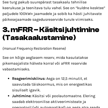
See turg pakub suurepärast tasakaalu tehnilise
keerukuse ja teenitava tulu vahel. See on “kuldne kesktee”
paljudele 100kW+ jaamadele ja sobib ka hästi juhitavate
päikesejaamade sagedusreservide turule viimiseks.
3. mFRR – Käsitsi juhtimine
(Tasakaalustamine)
(manual Frequency Restoration Reserve)
See on kõige aeglasem reserv, mida kasutatakse
pikemaajaliste hälvete korral või aFRR reservide
vabastamiseks.
Reageerimiskiirus:
Aega on 12,5 minutit, et
saavutada täiskoormus, mis on energeetikas
sisuliselt igavik.
Juhtimine:
Käsitsi või poolautomaatne. Elering
saadab elektroonilise aktiveerimisteate ja
operaatoril (või automaatikal) on aega atra seada.