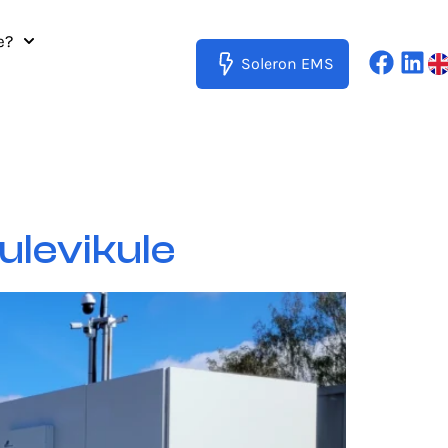
e?
Soleron EMS
ulevikule