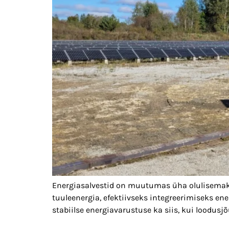
Energiasalvestid on muutumas üha olulisemaks o
tuuleenergia, efektiivseks integreerimiseks en
stabiilse energiavarustuse ka siis, kui loodusj