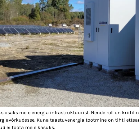
saks meie energia infrastruktuurist. Nende roll on kriitilin
ergiavõrkudesse. Kuna taastuvenergia tootmine on tihti ette
õud ei tööta meie kasuks.