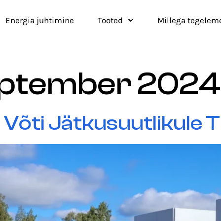
Energia juhtimine
Tooted
Millega tegelem
september 2024
 Võti Jätkusuutlikule T