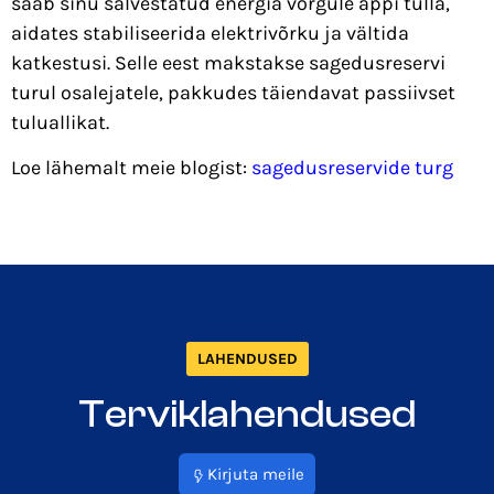
saab sinu salvestatud energia võrgule appi tulla,
aidates stabiliseerida elektrivõrku ja vältida
katkestusi. Selle eest makstakse sagedusreservi
turul osalejatele, pakkudes täiendavat passiivset
tuluallikat.
Loe lähemalt meie blogist:
sagedusreservide turg
LAHENDUSED
Terviklahendused
Kirjuta meile