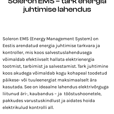
Soleron EMS – tark energia
juhtimise lahendus
Soleron EMS (Energy Management System) on
Eestis arendatud energia juhtimise tarkvara ja
kontroller, mis koos salvestuslahendusega
võimaldab efektiivselt hallata elektrienergia
tootmist, tarbimist ja salvestamist. Tark juhtimine
koos akudega võimaldab kogu kohapeal toodetud
päikese- või tuuleenergiat maksimaalselt ära
kasutada. See on ideaalne lahendus elektrivõrguga
liitunud äri-, kaubandus – ja tööstushoonetele,
pakkudes varustuskindlust ja aidates hoida
elektrikulud kontrolli all.