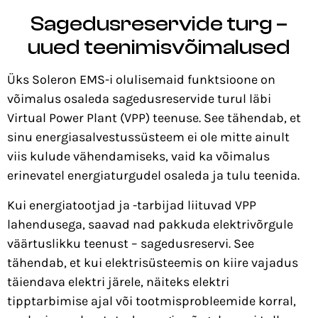
Sagedusreservide turg –
uued teenimisvõimalused
Üks Soleron EMS-i olulisemaid funktsioone on
võimalus osaleda sagedusreservide turul läbi
Virtual Power Plant (VPP) teenuse. See tähendab, et
sinu energiasalvestussüsteem ei ole mitte ainult
viis kulude vähendamiseks, vaid ka võimalus
erinevatel energiaturgudel osaleda ja tulu teenida.
Kui energiatootjad ja -tarbijad liituvad VPP
lahendusega, saavad nad pakkuda elektrivõrgule
väärtuslikku teenust – sagedusreservi. See
tähendab, et kui elektrisüsteemis on kiire vajadus
täiendava elektri järele,
näiteks elektri
tipptarbimise ajal või tootmisprobleemide korral,