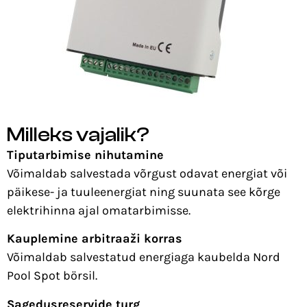
Milleks vajalik?
Tiputarbimise nihutamine
Võimaldab salvestada võrgust odavat energiat või
päikese- ja tuuleenergiat ning suunata see kõrge
elektrihinna ajal omatarbimisse.
Kauplemine a
rbitraaži korras
Võimaldab salvestatud energiaga kaubelda Nord
Pool Spot börsil.
Sagedusreservide turg